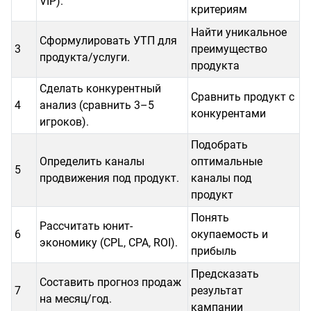
VIP).
критериям
Найти уникальное
Сформулировать УТП для
3
преимущество
продукта/услуги.
продукта
Сделать конкурентный
Сравнить продукт с
4
анализ (сравнить 3–5
конкурентами
игроков).
Подобрать
Определить каналы
оптимальные
5
продвижения под продукт.
каналы под
продукт
Понять
Рассчитать юнит-
6
окупаемость и
экономику (CPL, CPA, ROI).
прибыль
Предсказать
Составить прогноз продаж
7
результат
на месяц/год.
кампании