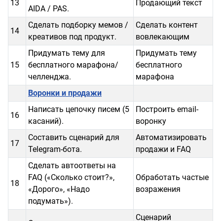
13
Продающий текст
AIDA / PAS.
Сделать подборку мемов /
Сделать контент
14
креативов под продукт.
вовлекающим
Придумать тему для
Придумать тему
15
бесплатного марафона/
бесплатного
челленджа.
марафона
Воронки и продажи
Написать цепочку писем (5
Построить email-
16
касаний).
воронку
Составить сценарий для
Автоматизировать
17
Telegram-бота.
продажи и FAQ
Сделать автоответы на
FAQ («Сколько стоит?»,
Обработать частые
18
«Дорого», «Надо
возражения
подумать»).
Сценарий