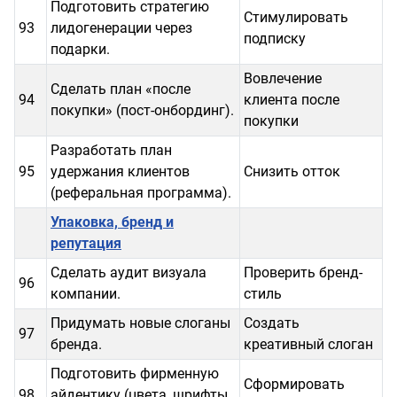
Подготовить стратегию
Стимулировать
93
лидогенерации через
подписку
подарки.
Вовлечение
Сделать план «после
94
клиента после
покупки» (пост-онбординг).
покупки
Разработать план
95
удержания клиентов
Снизить отток
(реферальная программа).
Упаковка, бренд и
репутация
Сделать аудит визуала
Проверить бренд-
96
компании.
стиль
Придумать новые слоганы
Создать
97
бренда.
креативный слоган
Подготовить фирменную
Сформировать
98
айдентику (цвета, шрифты,