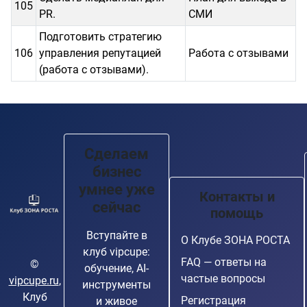
105
PR.
СМИ
Подготовить стратегию
106
управления репутацией
Работа с отзывами
(работа с отзывами).
Сделаем
бизнес
умнее уже
Контакты и
сейчас
помощь
Вступайте в
О Клубе ЗОНА РОСТА
клуб vipcupe:
FAQ — ответы на
©
обучение, AI-
частые вопросы
vipcupe.ru
,
инструменты
Клуб
Регистрация
и живое