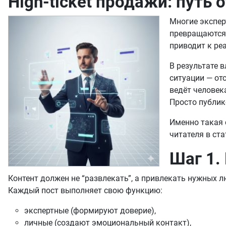
High-ticket продажи: путь 
Многие экспер
превращаются 
приводит к р
В результате 
ситуации — от
ведёт человек
Просто публик
Именно такая 
читателя в ст
Шаг 1.
Контент должен не “развлекать”, а привлекать нужных л
Каждый пост выполняет свою функцию:
экспертные (формируют доверие),
личные (создают эмоциональный контакт),