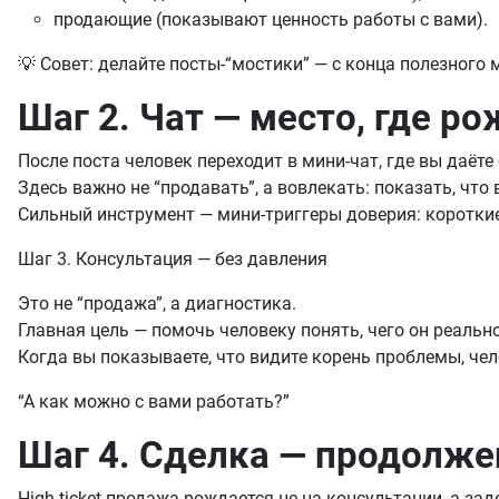
продающие (показывают ценность работы с вами).
💡 Совет: делайте посты-“мостики” — с конца полезного
Шаг 2. Чат — место, где р
После поста человек переходит в мини-чат, где вы даёт
Здесь важно не “продавать”, а вовлекать: показать, что
Сильный инструмент — мини-триггеры доверия: короткие
Шаг 3. Консультация — без давления
Это не “продажа”, а диагностика.
Главная цель — помочь человеку понять, чего он реально
Когда вы показываете, что видите корень проблемы, че
“А как можно с вами работать?”
Шаг 4. Сделка — продолже
High-ticket продажа рождается не на консультации, а зад