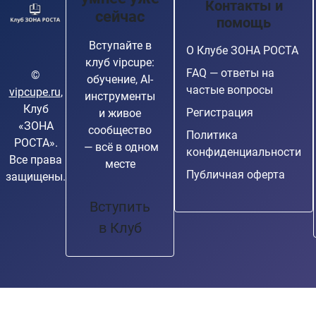
Контакты и
сейчас
помощь
Вступайте в
О Клубе ЗОНА РОСТА
клуб vipcupe:
FAQ — ответы на
©
обучение, AI-
частые вопросы
vipcupe.ru
,
инструменты
Клуб
Регистрация
и живое
«ЗОНА
сообщество
Политика
РОСТА».
— всё в одном
конфиденциальности
Все права
месте
Публичная оферта
защищены.
Вступить
в Клуб