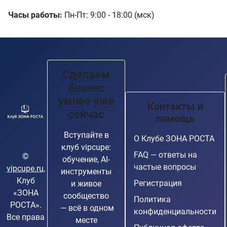
Часы работы:
Пн-Пт: 9:00 - 18:00 (мск)
Сделаем
бизнес
умнее уже
Контакты и
сейчас
помощь
Вступайте в
О Клубе ЗОНА РОСТА
клуб vipcupe:
FAQ — ответы на
©
обучение, AI-
частые вопросы
vipcupe.ru
,
инструменты
Клуб
Регистрация
и живое
«ЗОНА
сообщество
Политика
РОСТА».
— всё в одном
конфиденциальности
Все права
месте